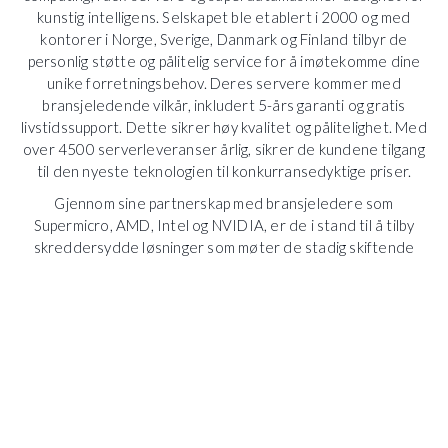
kunstig intelligens. Selskapet ble etablert i 2000 og med
kontorer i Norge, Sverige, Danmark og Finland tilbyr de
personlig støtte og pålitelig service for å imøtekomme dine
unike forretningsbehov. Deres servere kommer med
bransjeledende vilkår, inkludert 5-års garanti og gratis
livstidssupport. Dette sikrer høy kvalitet og pålitelighet. Med
over 4500 serverleveranser årlig, sikrer de kundene tilgang
til den nyeste teknologien til konkurransedyktige priser.
Gjennom sine partnerskap med bransjeledere som
Supermicro, AMD, Intel og NVIDIA, er de i stand til å tilby
skreddersydde løsninger som møter de stadig skiftende
behovene til sine kunder. Enten man trenger små
kontorservere eller avanserte superdatamaskiner for AI-
utvikling, er de eksperter på å skape skalerbare IT-løsninger
som sikrer optimal ytelse gjennom produktets levetid.